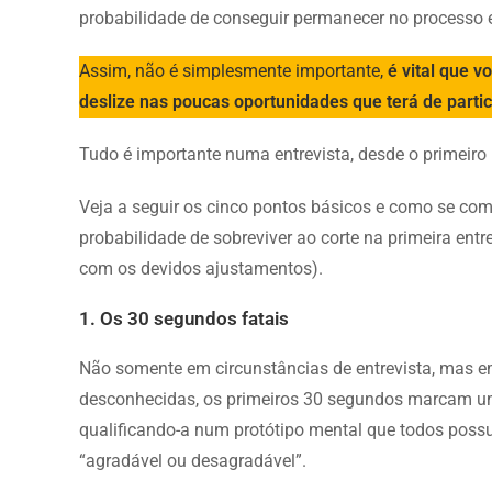
probabilidade de conseguir permanecer no processo e 
Assim, não é simplesmente importante,
é vital que 
deslize nas poucas oportunidades que terá de parti
Tudo é importante numa entrevista, desde o primei
Veja a seguir os cinco pontos básicos e como se co
probabilidade de sobreviver ao corte na primeira en
com os devidos ajustamentos).
1. Os 30 segundos fatais
Não somente em circunstâncias de entrevista, mas 
desconhecidas, os primeiros 30 segundos marcam uma
qualificando-a num protótipo mental que todos possue
“agradável ou desagradável”.