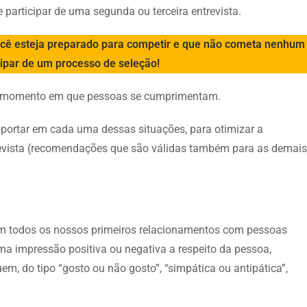
participar de uma segunda ou terceira entrevista.
você esteja preparado para competir e que não cometa nenhum
cipar de um processo de seleção!
ro momento em que pessoas se cumprimentam.
mportar em cada uma dessas situações, para otimizar a
trevista (recomendações que são válidas também para as demais
em todos os nossos primeiros relacionamentos com pessoas
 impressão positiva ou negativa a respeito da pessoa,
m, do tipo “gosto ou não gosto”, “simpática ou antipática”,