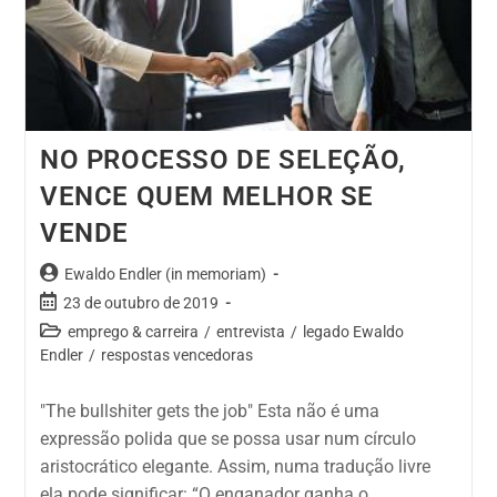
NO PROCESSO DE SELEÇÃO,
VENCE QUEM MELHOR SE
VENDE
Ewaldo Endler (in memoriam)
23 de outubro de 2019
emprego & carreira
/
entrevista
/
legado Ewaldo
Endler
/
respostas vencedoras
"The bullshiter gets the job" Esta não é uma
expressão polida que se possa usar num círculo
aristocrático elegante. Assim, numa tradução livre
ela pode significar: “O enganador ganha o…